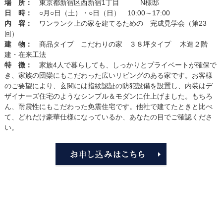
場 所：
東京都新宿区西新宿1丁目 N様邸
日 時：
○月○日（土）・○日（日） 10:00～17:00
内 容：
ワンランク上の家を建てるための 完成見学会（第23
回）
建 物：
商品タイプ こだわりの家 ３８坪タイプ 木造２階
建・在来工法
特 徴：
家族4人で暮らしても、しっかりとプライベートが確保で
き、家族の団欒にもこだわった広いリビングのある家です。お客様
のご要望により、玄関には指紋認証の防犯設備を設置し、内装はデ
ザイナーズ住宅のようなシンプル＆モダンに仕上げました。もちろ
ん、耐震性にもこだわった免震住宅です。他社で建てたときと比べ
て、どれだけ豪華仕様になっているか、あなたの目でご確認くださ
い。