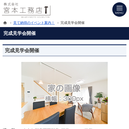
プロの目線からご提案。富山県南砺市・砺波市・小矢部市の注文住宅・新築戸建て
富山県南砺市・砺波市・小矢部市の新築・注文住宅・新築戸建てを手がける工務店
ホーム
見て納得のイベント案内！
完成見学会開催
完成見学会開催
完成見学会開催