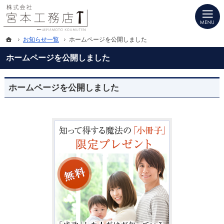
プロの目線からご提案。富山県南砺市・砺波市・小矢部市の注文住宅・新築戸建て
富山県南砺市・砺波市・小矢部市の新築・注文住宅・新築戸建てを手がける工務店
ホーム
お知らせ一覧
ホームページを公開しました
ホームページを公開しました
ホームページを公開しました